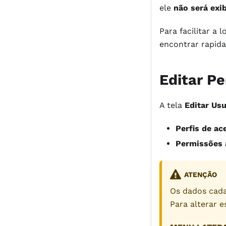
ele
não será exi
Para facilitar a 
encontrar rapida
Editar P
A tela
Editar Usu
Perfis de ac
Permissões 
ATENÇÃO
Os dados cad
Para alterar e