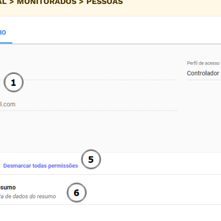
L > MONITORADOS > PESSOAS