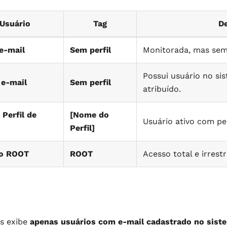
 Usuário
Tag
De
e-mail
Sem perfil
Monitorada, mas sem
Possui usuário no si
 e-mail
Sem perfil
atribuído.
 Perfil de
[Nome do
Usuário ativo com per
Perfil]
io ROOT
ROOT
Acesso total e irrestr
os exibe
apenas usuários com e-mail cadastrado no sist