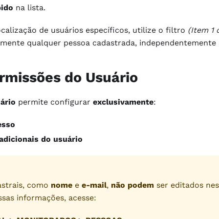
bido
na lista.
localização de usuários específicos, utilize o filtro
(Item 1 
mente qualquer pessoa cadastrada, independentemente do
ermissões do Usuário
ário
permite configurar
exclusivamente
:
esso
adicionais do usuário
astrais, como
nome
e
e-mail
,
não podem
ser editados nes
ssas informações, acesse: