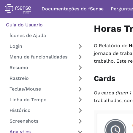
Documentações do fSense
Pergunta
Guia do Usuario
Horas T
Ícones de Ajuda
O Relatório de
H
Login
jornada de traba
Menu de funcionalidades
trabalho. Este r
Resumo
Cards
Rastreio
Teclas/Mouse
Os cards
(item 1
Linha do Tempo
trabalhadas, com
Histórico
Screenshots
Analytics