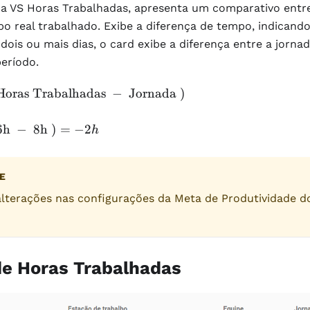
da VS Horas Trabalhadas, apresenta um comparativo entr
po real trabalhado. Exibe a diferença de tempo, indicando
dois ou mais dias, o card exibe a diferença entre a jorn
eríodo.
oras Trabalhadas
−
Jornada
)
6h
−
8h
)
=
−
2
h
E
 alterações nas configurações da Meta de Produtividade d
de Horas Trabalhadas