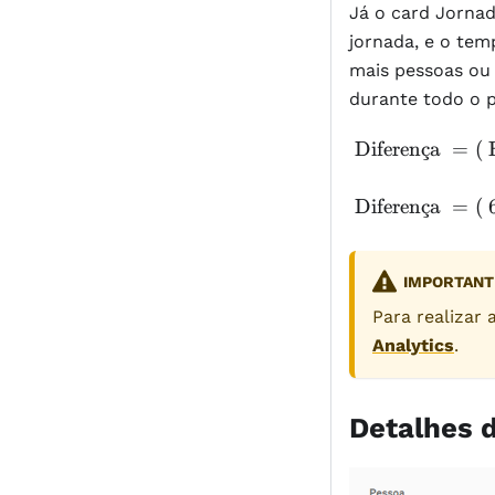
6h } /
Já o card Jorna
Jornada })
\text{ 8h })
jornada, e o tem
\text{ x 100
\text{ x 100
mais pessoas ou 
}
} \approx
durante todo o p
75\%
\text{
Diferen
¸
c
a
=
(
H
Diferença
}=(\text{
\text{
Diferen
¸
c
a
=
(
Horas
Diferença
Trabalhadas
}=
} - \text{
(\text{
IMPORTANT
Jornada })
6h } -
Para realizar
\text{ 8h
Analytics
.
})= -2h
Detalhes 