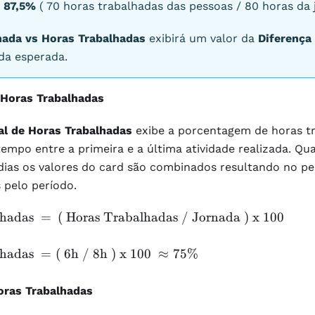
e
87,5%
( 70 horas trabalhadas das pessoas / 80 horas da 
nada vs Horas Trabalhadas
exibirá um valor da
Diferença
ada esperada.
 Horas Trabalhadas
al de Horas Trabalhadas
exibe a porcentagem de horas tr
empo entre a primeira e a última atividade realizada. Qu
dias os valores do card são combinados resultando no pe
 pelo período.
lhadas
=
(
Horas Trabalhadas
/
Jornada
)
x 100
lhadas
=
(
6h
/
8h
)
x 100
≈
75%
oras Trabalhadas