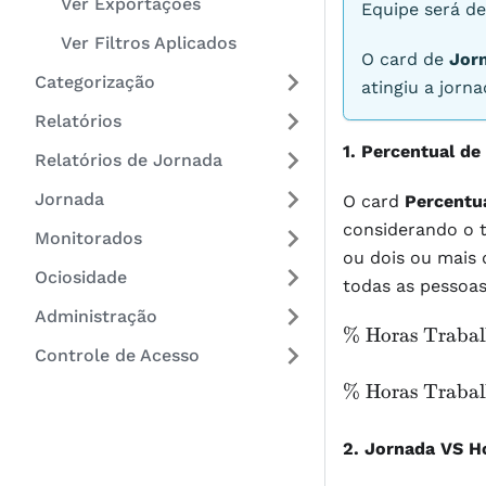
Ver Exportações
Equipe será d
Ver Filtros Aplicados
O card de
Jor
Categorização
atingiu a jorn
Relatórios
1. Percentual de
Relatórios de Jornada
Jornada
O card
Percentu
considerando o t
Monitorados
ou dois ou mais 
Ociosidade
todas as pessoas
Administração
\text{\%
% Horas Traba
Controle de Acesso
Horas
Trabalhadas
\text{\%
% Horas Traba
}=\,(\text{
Horas
Horas
Trabalhadas
2. Jornada VS H
Trabalhadas
}=(\text{
}/\text{